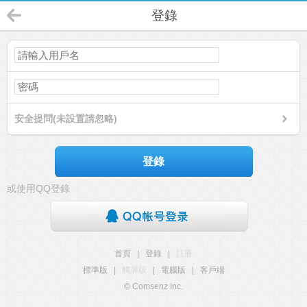
登錄
安全提問(未設置請忽略)
登錄
或使用QQ登錄
首頁
|
登錄
|
註冊
標準版
|
觸屏版
|
電腦版
|
客戶端
© Comsenz Inc.