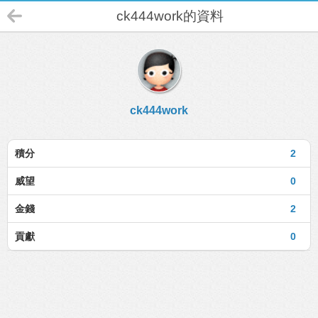
ck444work的資料
ck444work
積分
2
威望
0
金錢
2
貢獻
0