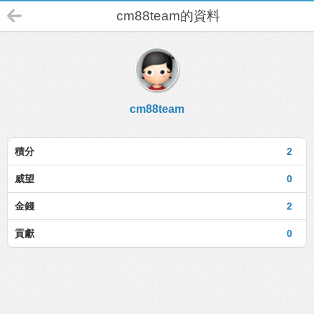
cm88team的資料
cm88team
積分
2
威望
0
金錢
2
貢獻
0