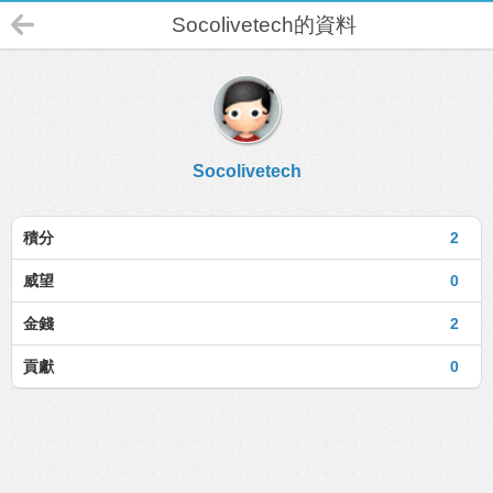
Socolivetech的資料
Socolivetech
積分
2
威望
0
金錢
2
貢獻
0