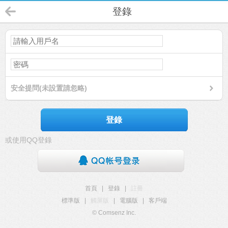
登錄
安全提問(未設置請忽略)
登錄
或使用QQ登錄
首頁
|
登錄
|
註冊
標準版
|
觸屏版
|
電腦版
|
客戶端
© Comsenz Inc.