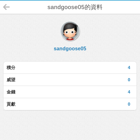
sandgoose05的資料
sandgoose05
積分
4
威望
0
金錢
4
貢獻
0