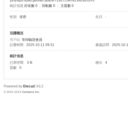
[url]https://pad.geolab.space/YZ9z7LIvRN2Ji82BUDX3
統計信息
好友數 0
|
回帖數 0
|
主題數 0
港
性別
保密
生日
-
活躍概況
用戶組
等待驗證會員
註冊時間
2025-10-11 09:31
最後訪問
2025-10-1
統計信息
已用空間
0 B
積分
4
貢獻
0
愛
Powered by
Discuz!
X3.2
© 2001-2013
Comsenz Inc.