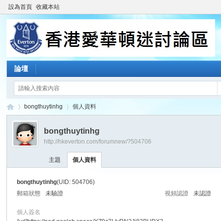
設為首頁
收藏本站
論壇
bongthuytinhg
個人資料
bongthuytinhg
http://hkeverton.com/forumnew/?504706
香
›
›
主題
個人資料
bongthuytinhg
(UID: 504706)
郵箱狀態
未驗證
視頻認證
未認證
個人簽名