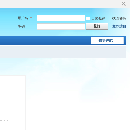
用戶名
自動登錄
找回密碼
登錄
密碼
立即註冊
快捷導航