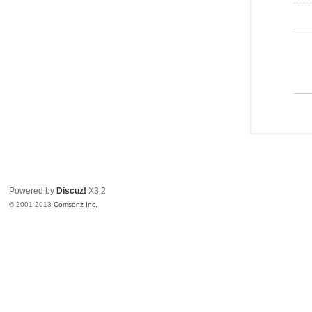
Powered by
Discuz!
X3.2
© 2001-2013
Comsenz Inc.