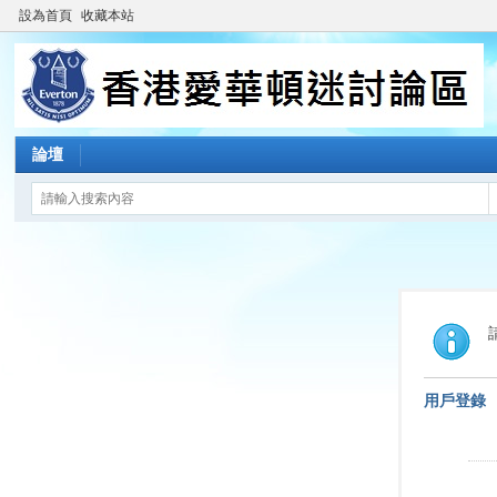
設為首頁
收藏本站
論壇
用戶登錄