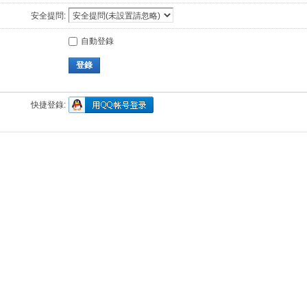
安全提問:
自動登錄
登錄
快捷登錄: