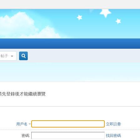
帖子
搜
索
請先登錄後才能繼續瀏覽
用戶名
立即註冊
密碼:
找回密碼