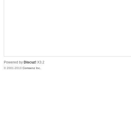
港
Powered by
Discuz!
X3.2
© 2001-2013
Comsenz Inc.
愛