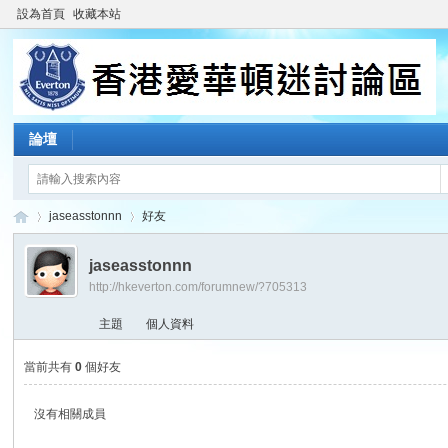
設為首頁
收藏本站
論壇
jaseasstonnn
好友
jaseasstonnn
http://hkeverton.com/forumnew/?705313
香
›
›
主題
個人資料
當前共有
0
個好友
沒有相關成員