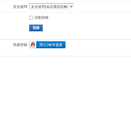
安全提問:
自動登錄
登錄
快捷登錄: