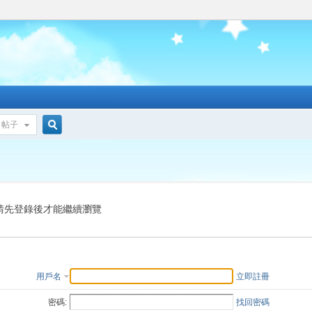
帖子
搜
索
請先登錄後才能繼續瀏覽
用戶名
立即註冊
密碼:
找回密碼