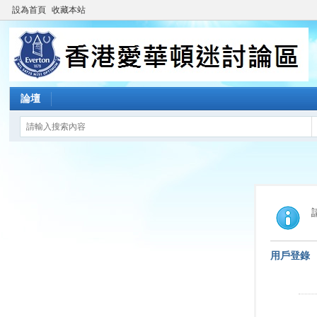
設為首頁
收藏本站
論壇
用戶登錄