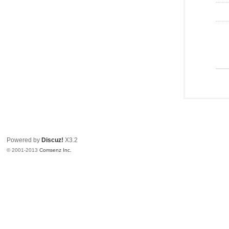
Powered by
Discuz!
X3.2
© 2001-2013
Comsenz Inc.