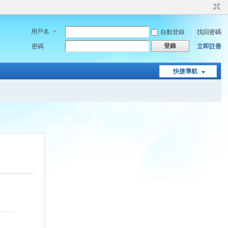
用戶名
自動登錄
找回密碼
登錄
密碼
立即註冊
快捷導航