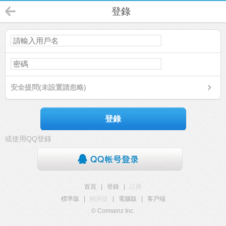
登錄
安全提問(未設置請忽略)
登錄
或使用QQ登錄
首頁
|
登錄
|
註冊
標準版
|
觸屏版
|
電腦版
|
客戶端
© Comsenz Inc.