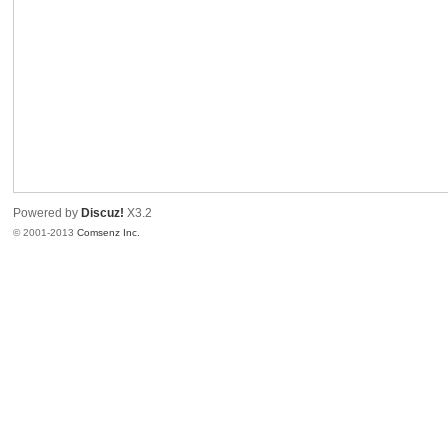
港
Powered by
Discuz!
X3.2
© 2001-2013
Comsenz Inc.
愛