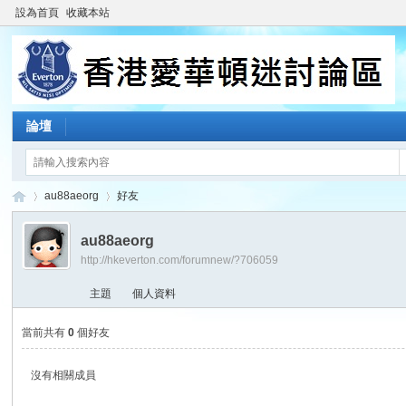
設為首頁
收藏本站
論壇
au88aeorg
好友
au88aeorg
http://hkeverton.com/forumnew/?706059
香
›
›
主題
個人資料
當前共有
0
個好友
沒有相關成員