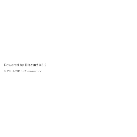
港
Powered by
Discuz!
X3.2
© 2001-2013
Comsenz Inc.
愛