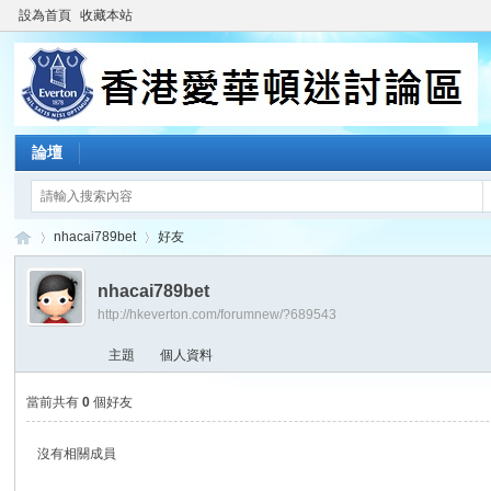
設為首頁
收藏本站
論壇
nhacai789bet
好友
nhacai789bet
http://hkeverton.com/forumnew/?689543
香
›
›
主題
個人資料
當前共有
0
個好友
沒有相關成員