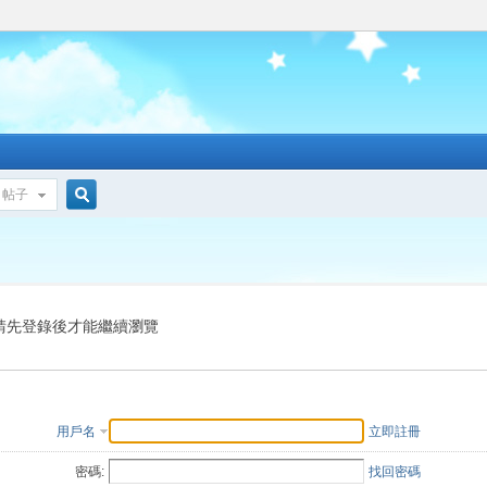
帖子
搜
索
請先登錄後才能繼續瀏覽
用戶名
立即註冊
密碼:
找回密碼