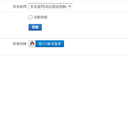
安全提問:
自動登錄
登錄
快捷登錄: