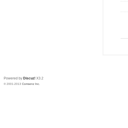
Powered by
Discuz!
X3.2
© 2001-2013
Comsenz Inc.