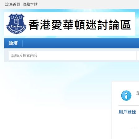
設為首頁
收藏本站
論壇
用戶登錄