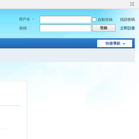
用戶名
自動登錄
找回密碼
登錄
密碼
立即註冊
快捷導航