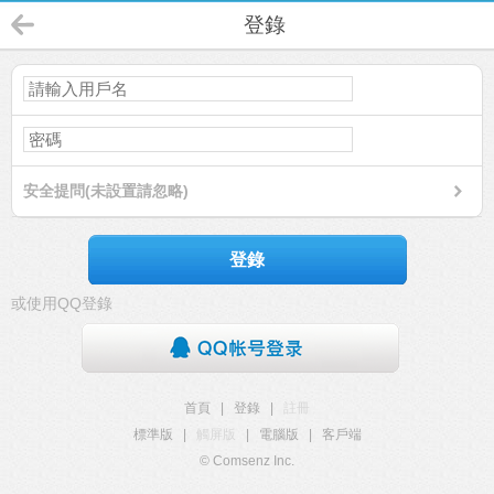
登錄
安全提問(未設置請忽略)
登錄
或使用QQ登錄
首頁
|
登錄
|
註冊
標準版
|
觸屏版
|
電腦版
|
客戶端
© Comsenz Inc.