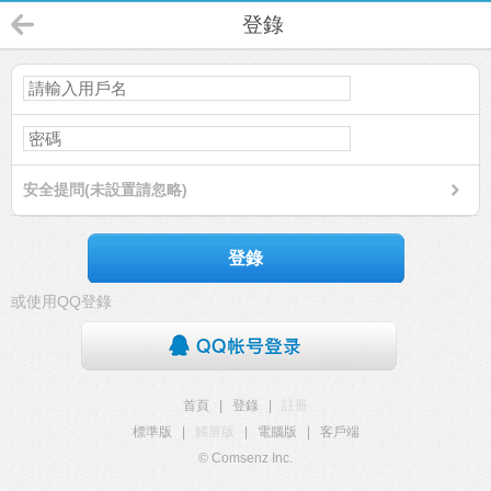
登錄
安全提問(未設置請忽略)
登錄
或使用QQ登錄
首頁
|
登錄
|
註冊
標準版
|
觸屏版
|
電腦版
|
客戶端
© Comsenz Inc.