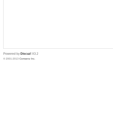
港
Powered by
Discuz!
X3.2
© 2001-2013
Comsenz Inc.
愛