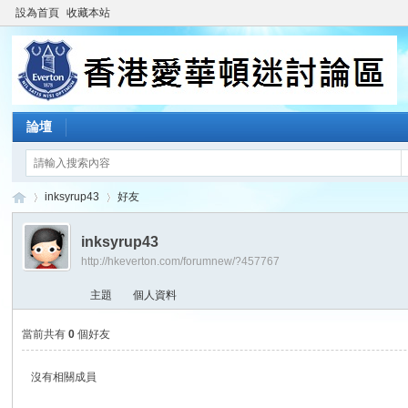
設為首頁
收藏本站
論壇
inksyrup43
好友
inksyrup43
http://hkeverton.com/forumnew/?457767
香
›
›
主題
個人資料
當前共有
0
個好友
沒有相關成員