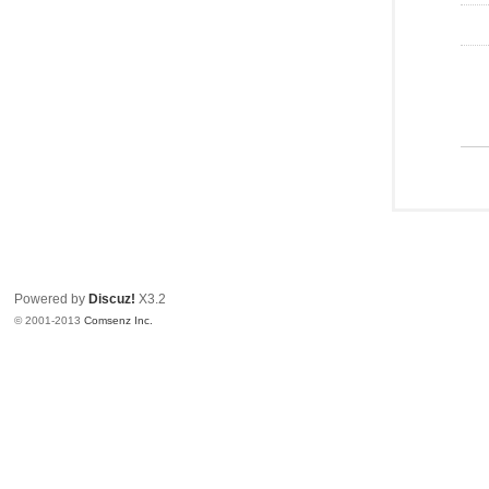
Powered by
Discuz!
X3.2
© 2001-2013
Comsenz Inc.