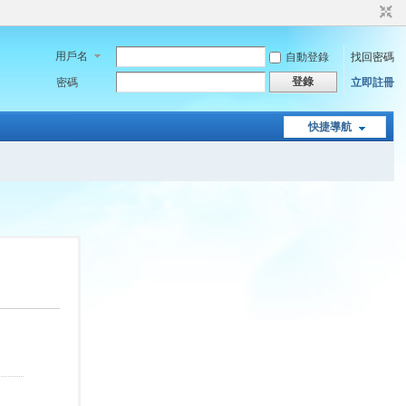
用戶名
自動登錄
找回密碼
登錄
密碼
立即註冊
快捷導航