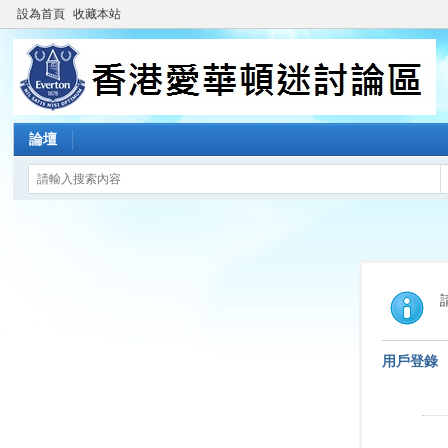
設為首頁
收藏本站
論壇
用戶登錄