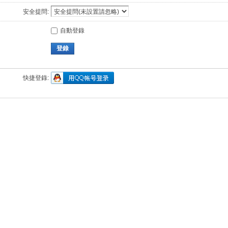
安全提問:
自動登錄
登錄
快捷登錄: