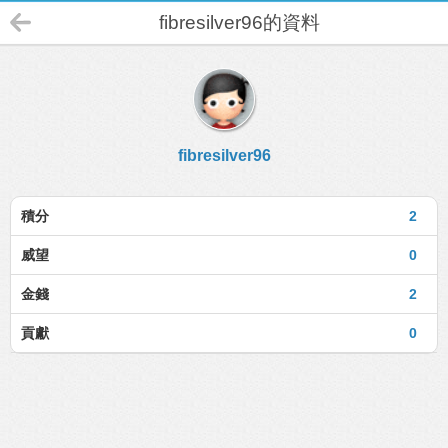
fibresilver96的資料
fibresilver96
積分
2
威望
0
金錢
2
貢獻
0