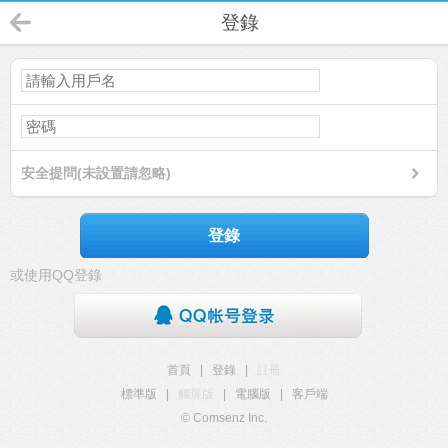
登錄
安全提問(未設置請忽略)
登錄
或使用QQ登錄
首頁
|
登錄
|
註冊
標準版
|
觸屏版
|
電腦版
|
客戶端
© Comsenz Inc.