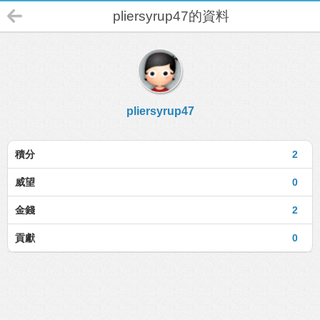
pliersyrup47的資料
pliersyrup47
積分
2
威望
0
金錢
2
貢獻
0