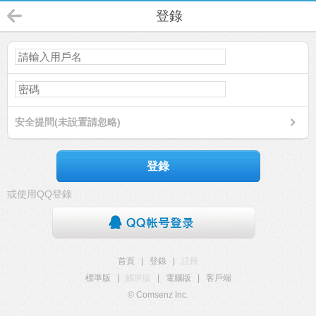
登錄
安全提問(未設置請忽略)
登錄
或使用QQ登錄
首頁
|
登錄
|
註冊
標準版
|
觸屏版
|
電腦版
|
客戶端
© Comsenz Inc.