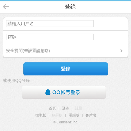
登錄
安全提問(未設置請忽略)
登錄
或使用QQ登錄
首頁
|
登錄
|
註冊
標準版
|
觸屏版
|
電腦版
|
客戶端
© Comsenz Inc.