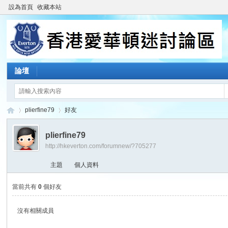
設為首頁
收藏本站
論壇
plierfine79
好友
plierfine79
http://hkeverton.com/forumnew/?705277
香
›
›
主題
個人資料
當前共有
0
個好友
沒有相關成員