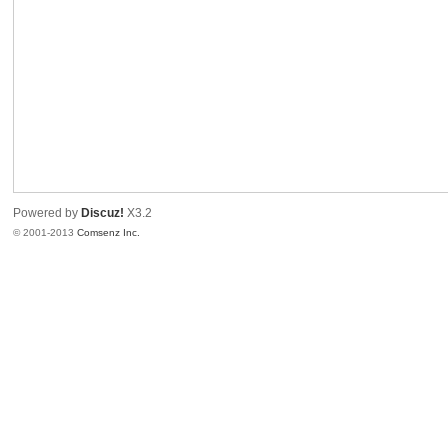
港
Powered by
Discuz!
X3.2
© 2001-2013
Comsenz Inc.
愛