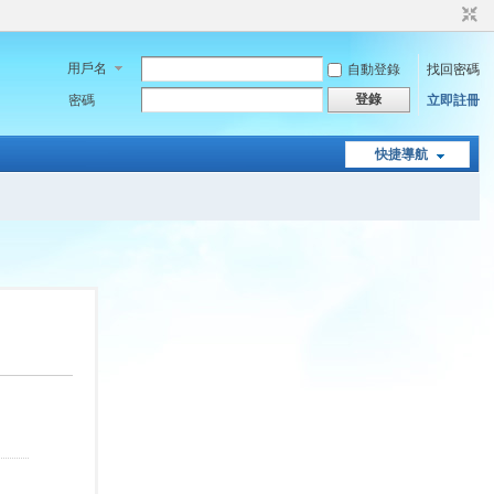
用戶名
自動登錄
找回密碼
登錄
密碼
立即註冊
快捷導航