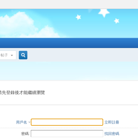
帖子
搜
索
請先登錄後才能繼續瀏覽
用戶名
立即註冊
密碼:
找回密碼