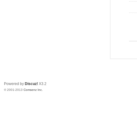
Powered by
Discuz!
X3.2
© 2001-2013
Comsenz Inc.