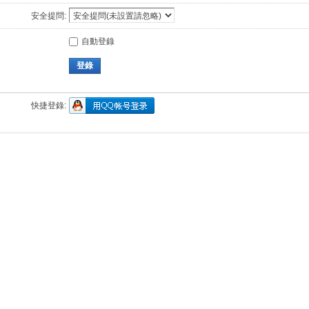
安全提問:
自動登錄
登錄
快捷登錄: