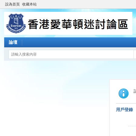
設為首頁
收藏本站
論壇
用戶登錄