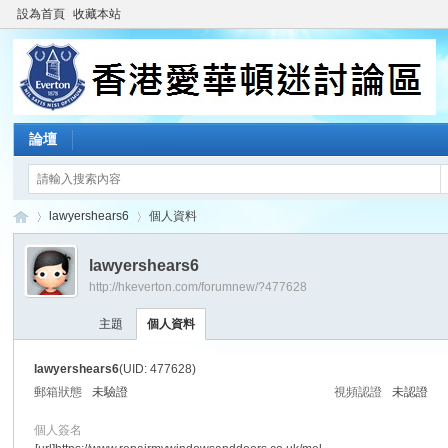
設為首頁
收藏本站
論壇
lawyershears6
個人資料
lawyershears6
http://hkeverton.com/forumnew/?477628
香
›
›
主題
個人資料
lawyershears6
(UID: 477628)
郵箱狀態
未驗證
視頻認證
未認證
個人簽名