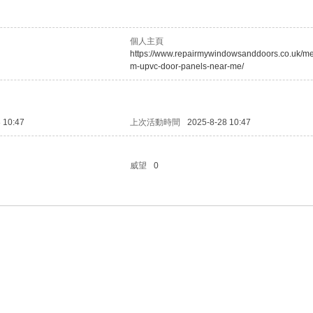
個人主頁
https://www.repairmywindowsanddoors.co.uk/m
m-upvc-door-panels-near-me/
 10:47
上次活動時間
2025-8-28 10:47
威望
0