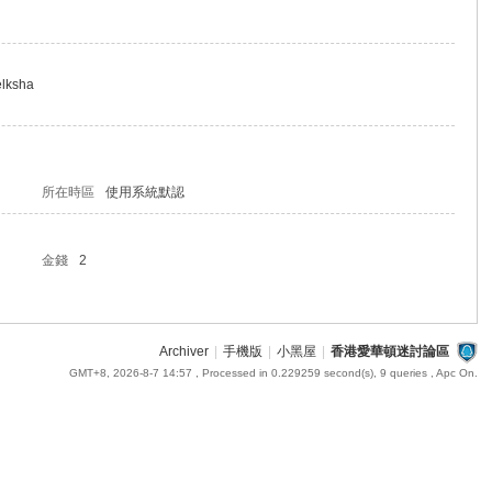
elksha
所在時區
使用系統默認
金錢
2
Archiver
|
手機版
|
小黑屋
|
香港愛華頓迷討論區
GMT+8, 2026-8-7 14:57
, Processed in 0.229259 second(s), 9 queries , Apc On.