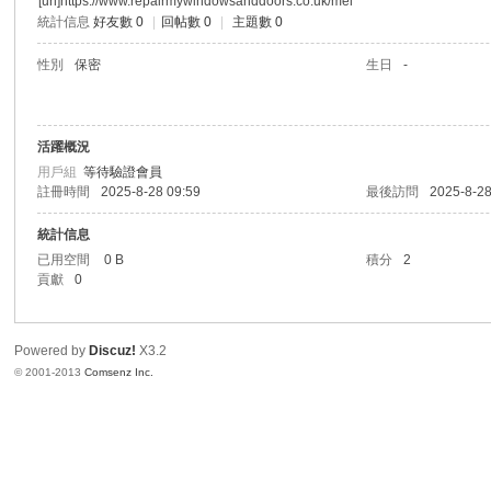
[url]https://www.repairmywindowsanddoors.co.uk/mel
統計信息
好友數 0
|
回帖數 0
|
主題數 0
港
性別
保密
生日
-
活躍概況
用戶組
等待驗證會員
註冊時間
2025-8-28 09:59
最後訪問
2025-8-28
統計信息
已用空間
0 B
積分
2
愛
貢獻
0
Powered by
Discuz!
X3.2
© 2001-2013
Comsenz Inc.