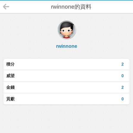
rwinnone的資料
rwinnone
積分
2
威望
0
金錢
2
貢獻
0