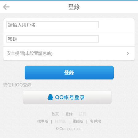
登錄
安全提問(未設置請忽略)
登錄
或使用QQ登錄
首頁
|
登錄
|
註冊
標準版
|
觸屏版
|
電腦版
|
客戶端
© Comsenz Inc.