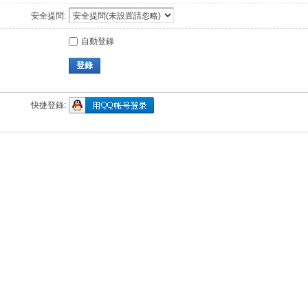
安全提問:
自動登錄
登錄
快捷登錄: