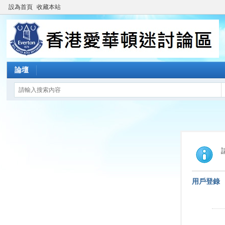
設為首頁
收藏本站
論壇
用戶登錄