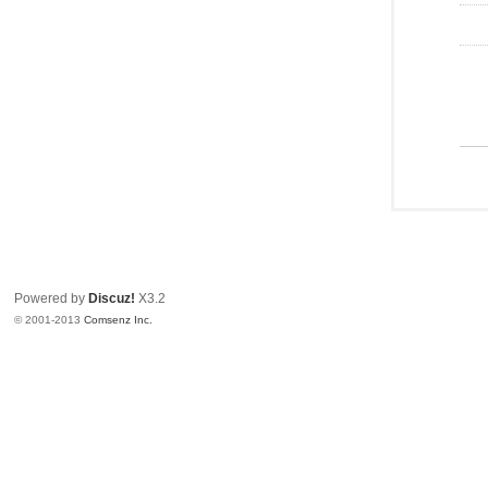
Powered by
Discuz!
X3.2
© 2001-2013
Comsenz Inc.