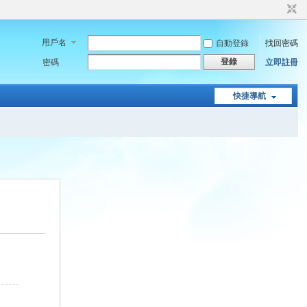
用戶名
自動登錄
找回密碼
登錄
密碼
立即註冊
快捷導航