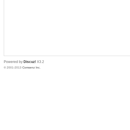
港
Powered by
Discuz!
X3.2
© 2001-2013
Comsenz Inc.
愛