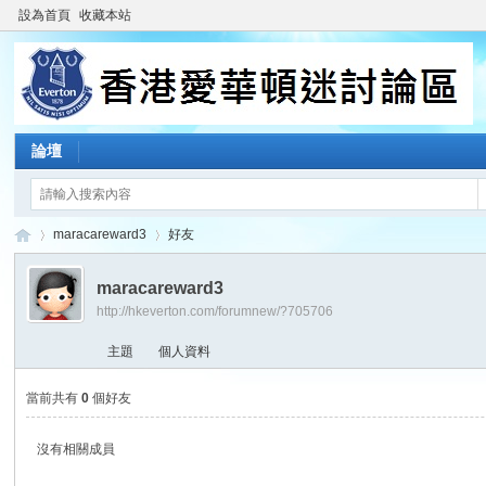
設為首頁
收藏本站
論壇
maracareward3
好友
maracareward3
http://hkeverton.com/forumnew/?705706
香
›
›
主題
個人資料
當前共有
0
個好友
沒有相關成員