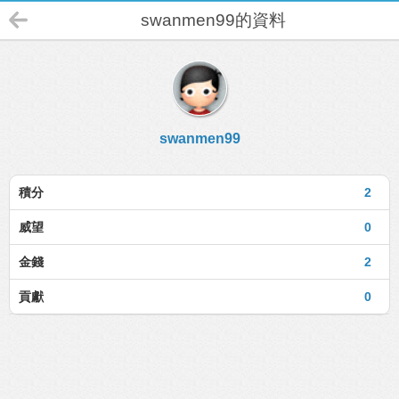
swanmen99的資料
swanmen99
積分
2
威望
0
金錢
2
貢獻
0