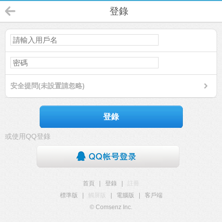
登錄
安全提問(未設置請忽略)
登錄
或使用QQ登錄
首頁
|
登錄
|
註冊
標準版
|
觸屏版
|
電腦版
|
客戶端
© Comsenz Inc.