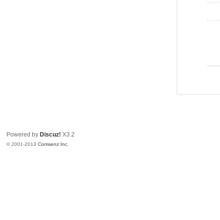
Powered by
Discuz!
X3.2
© 2001-2013
Comsenz Inc.