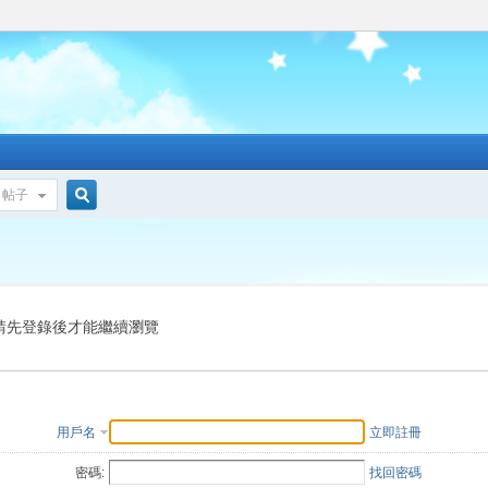
帖子
搜
索
請先登錄後才能繼續瀏覽
用戶名
立即註冊
密碼:
找回密碼