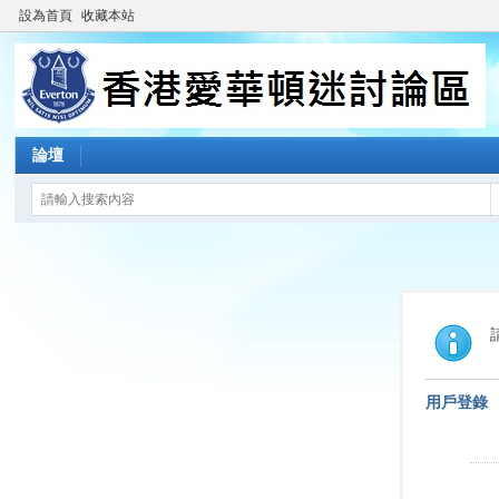
設為首頁
收藏本站
論壇
用戶登錄