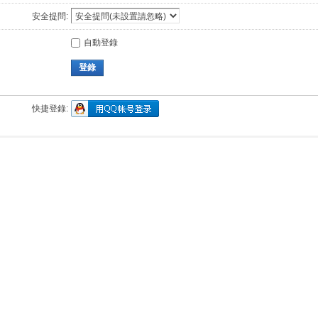
安全提問:
自動登錄
登錄
快捷登錄: