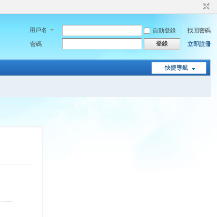
用戶名
自動登錄
找回密碼
登錄
密碼
立即註冊
快捷導航