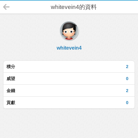
whitevein4的資料
whitevein4
積分
2
威望
0
金錢
2
貢獻
0