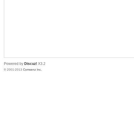
港
Powered by
Discuz!
X3.2
© 2001-2013
Comsenz Inc.
愛