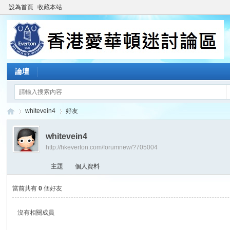
設為首頁
收藏本站
論壇
whitevein4
好友
whitevein4
http://hkeverton.com/forumnew/?705004
香
›
›
主題
個人資料
當前共有
0
個好友
沒有相關成員