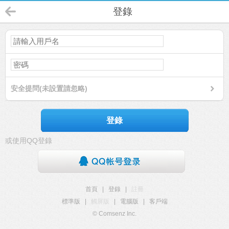
登錄
安全提問(未設置請忽略)
登錄
或使用QQ登錄
首頁
|
登錄
|
註冊
標準版
|
觸屏版
|
電腦版
|
客戶端
© Comsenz Inc.