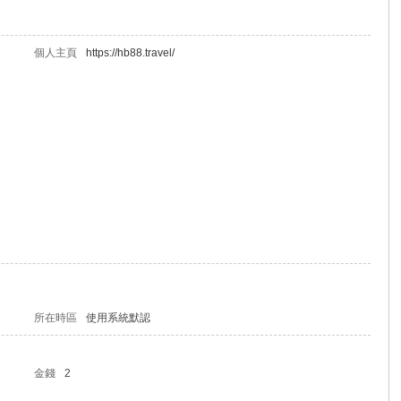
個人主頁
https://hb88.travel/
所在時區
使用系統默認
金錢
2