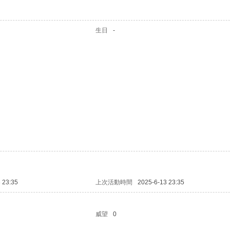
生日
-
 23:35
上次活動時間
2025-6-13 23:35
威望
0