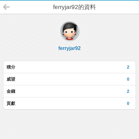
ferryjar92的資料
ferryjar92
積分
2
威望
0
金錢
2
貢獻
0