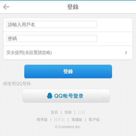
登錄
安全提問(未設置請忽略)
登錄
或使用QQ登錄
首頁
|
登錄
|
註冊
標準版
|
觸屏版
|
電腦版
|
客戶端
© Comsenz Inc.