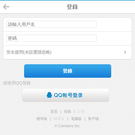
登錄
安全提問(未設置請忽略)
登錄
或使用QQ登錄
首頁
|
登錄
|
註冊
標準版
|
觸屏版
|
電腦版
|
客戶端
© Comsenz Inc.