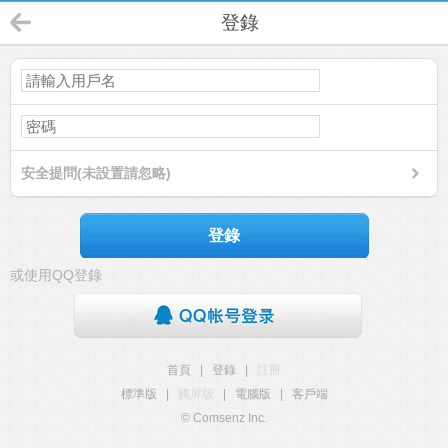
登錄
安全提問(未設置請忽略)
登錄
或使用QQ登錄
首頁
|
登錄
|
註冊
標準版
|
觸屏版
|
電腦版
|
客戶端
© Comsenz Inc.