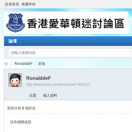
設為首頁
收藏本站
論壇
RonalddeF
好友
RonalddeF
http://hkeverton.com/forumnew/?481113
香
›
›
主題
個人資料
當前共有
0
個好友
沒有相關成員