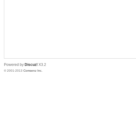
港
Powered by
Discuz!
X3.2
© 2001-2013
Comsenz Inc.
愛