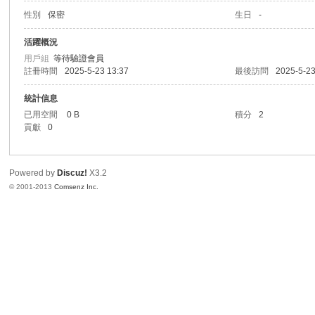
性別
保密
生日
-
港
活躍概況
用戶組
等待驗證會員
註冊時間
2025-5-23 13:37
最後訪問
2025-5-23
統計信息
已用空間
0 B
積分
2
貢獻
0
Powered by
Discuz!
X3.2
愛
© 2001-2013
Comsenz Inc.