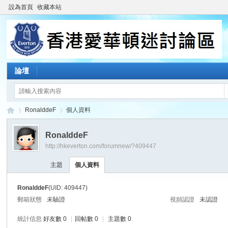
設為首頁
收藏本站
論壇
RonalddeF
個人資料
RonalddeF
http://hkeverton.com/forumnew/?409447
香
›
›
主題
個人資料
RonalddeF
(UID: 409447)
郵箱狀態
未驗證
視頻認證
未認證
統計信息
好友數 0
|
回帖數 0
|
主題數 0