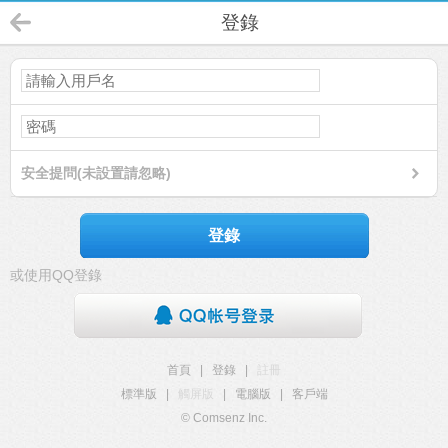
登錄
安全提問(未設置請忽略)
登錄
或使用QQ登錄
首頁
|
登錄
|
註冊
標準版
|
觸屏版
|
電腦版
|
客戶端
© Comsenz Inc.