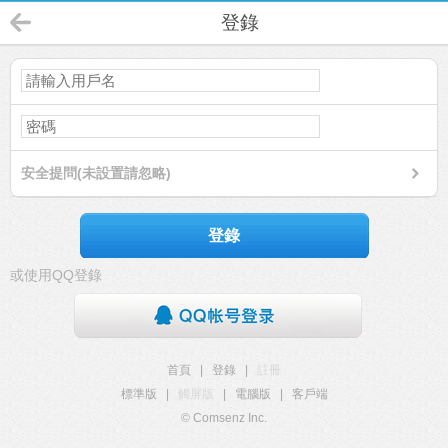
登錄
安全提問(未設置請忽略)
登錄
或使用QQ登錄
首頁
|
登錄
|
註冊
標準版
|
觸屏版
|
電腦版
|
客戶端
© Comsenz Inc.