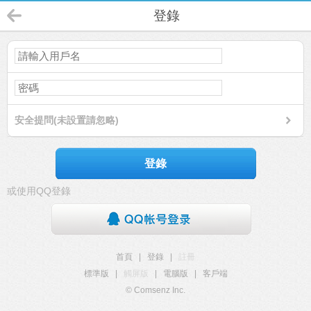
登錄
安全提問(未設置請忽略)
登錄
或使用QQ登錄
首頁
|
登錄
|
註冊
標準版
|
觸屏版
|
電腦版
|
客戶端
© Comsenz Inc.