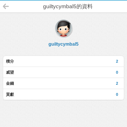
guiltycymbal5的資料
guiltycymbal5
積分
2
威望
0
金錢
2
貢獻
0