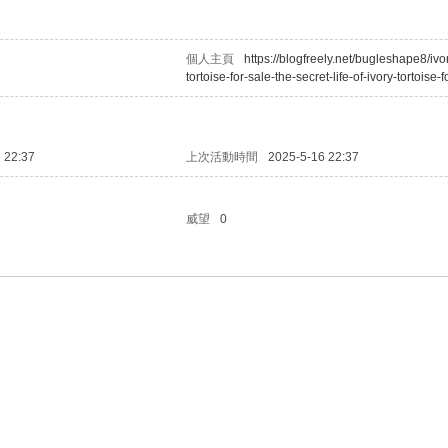
個人主頁
https://blogfreely.net/bugleshape8/ivo
tortoise-for-sale-the-secret-life-of-ivory-tortoise-f
 22:37
上次活動時間
2025-5-16 22:37
威望
0