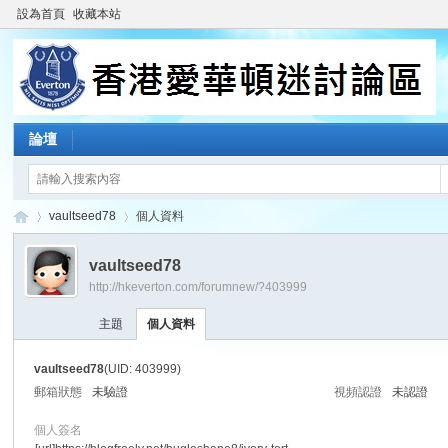
設為首頁
收藏本站
論壇
vaultseed78
個人資料
vaultseed78
http://hkeverton.com/forumnew/?403999
香
›
›
主題
個人資料
vaultseed78
(UID: 403999)
郵箱狀態
未驗證
視頻認證
未認證
個人簽名