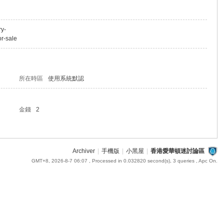
ry-
or-sale
所在時區
使用系統默認
金錢
2
Archiver
|
手機版
|
小黑屋
|
香港愛華頓迷討論區
GMT+8, 2026-8-7 06:07
, Processed in 0.032820 second(s), 3 queries , Apc On.