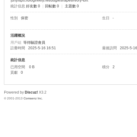
[url]https://blogfreely.net/bugleshape8/ivory-tort
統計信息
好友數 0
|
回帖數 0
|
主題數 0
港
性別
保密
生日
-
活躍概況
用戶組
等待驗證會員
註冊時間
2025-5-16 16:51
最後訪問
2025-5-16
統計信息
已用空間
0 B
積分
2
貢獻
0
愛
Powered by
Discuz!
X3.2
© 2001-2013
Comsenz Inc.