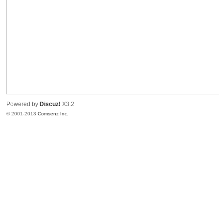
港
Powered by
Discuz!
X3.2
© 2001-2013
Comsenz Inc.
愛