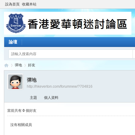
設為首頁
收藏本站
論壇
彈地
好友
彈地
http://hkeverton.com/forumnew/?704816
香
›
›
主題
個人資料
當前共有
0
個好友
沒有相關成員