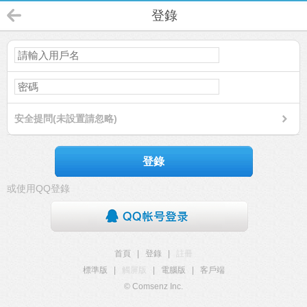
登錄
安全提問(未設置請忽略)
登錄
或使用QQ登錄
首頁
|
登錄
|
註冊
標準版
|
觸屏版
|
電腦版
|
客戶端
© Comsenz Inc.